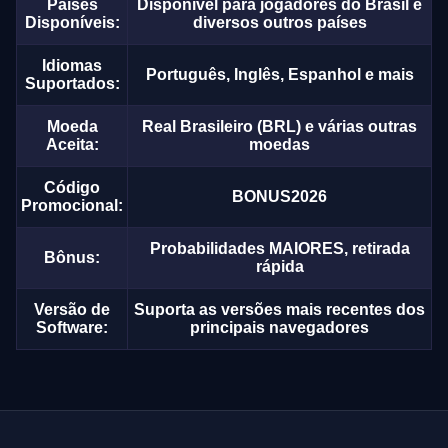
Países
Disponível para jogadores do Brasil e
Disponíveis:
diversos outros países
Idiomas
Português, Inglês, Espanhol e mais
Suportados:
Moeda
Real Brasileiro (BRL) e várias outras
Aceita:
moedas
Código
BONUS2026
Promocional:
Probabilidades MAIORES, retirada
Bônus:
rápida
Versão de
Suporta as versões mais recentes dos
Software:
principais navegadores