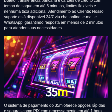
Boleto, transferência bancária e cartões de crédito com
tempo de saque em até 5 minutos, limites flexíveis e
nenhuma taxa adicional. Atendimento ao Cliente: Nosso
suporte está disponível 24/7 via chat online, e-mail e
WhatsApp, garantindo resposta em menos de 2 minutos
para atender suas necessidades.
O sistema de pagamento do 35m oferece opções rápidas
e seguras como PIX com processamento em até 1 hora,