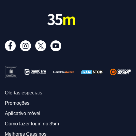
Ofertas especiais
Promoções
Aplicativo móvel
Como fazer login no 35m
Melhores Cassinos