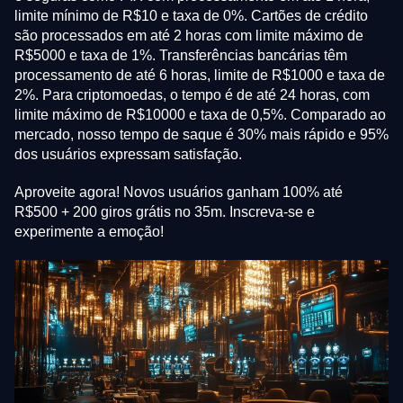
limite mínimo de R$10 e taxa de 0%. Cartões de crédito
são processados em até 2 horas com limite máximo de
R$5000 e taxa de 1%. Transferências bancárias têm
processamento de até 6 horas, limite de R$1000 e taxa de
2%. Para criptomoedas, o tempo é de até 24 horas, com
limite máximo de R$10000 e taxa de 0,5%. Comparado ao
mercado, nosso tempo de saque é 30% mais rápido e 95%
dos usuários expressam satisfação.
Aproveite agora! Novos usuários ganham 100% até
R$500 + 200 giros grátis no 35m. Inscreva-se e
experimente a emoção!