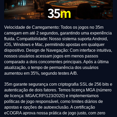
Velocidade de Carregamento: Todos os jogos no 35m
carregam em até 2 segundos, garantindo uma experiência
fluida. Compatibilidade: Nosso sistema suporta Android,
iOS, Windows e Mac, permitindo apostas em qualquer
dispositivo. Design de Navegação: Com interface intuitiva,
nossos usuários acessam jogos em menos passos
comparado a dois concorrentes principais. Após a última
atualização, o tempo de permanência dos usuários
aumentou em 35%, segundo testes A/B.
35m garante segurança com criptografia SSL de 256 bits e
autenticação de dois fatores. Temos licença MGA (número
de licença: MGA/CRP/123/2020) e implementamos
políticas de jogo responsável, como limites diários de
apostas e opções de autoexclusão. A certificação
eCOGRA aprova nossa prática de jogo justo, com zero