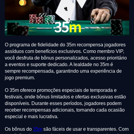
O programa de fidelidade do 35m recompensa jogadores
assíduos com benefícios exclusivos. Como membro VIP,
você desfruta de bônus personalizados, acesso prioritário
a eventos e suporte dedicado. A lealdade no 35m é
sempre recompensada, garantindo uma experiência de
jogo premium.
O 35m oferece promoções especiais de temporada e
festivais, onde bônus limitados e ofertas exclusivas estão
disponíveis. Durante esses períodos, jogadores podem
receber recompensas adicionais, tornando cada ocasião
especial e mais lucrativa.
Os bônus do
35m
são fáceis de usar e transparentes. Com