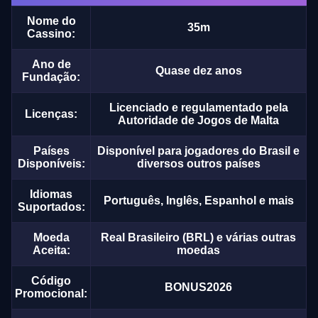
Nome do
35m
Cassino:
Ano de
Quase dez anos
Fundação:
Licenciado e regulamentado pela
Licenças:
Autoridade de Jogos de Malta
Países
Disponível para jogadores do Brasil e
Disponíveis:
diversos outros países
Idiomas
Português, Inglês, Espanhol e mais
Suportados:
Moeda
Real Brasileiro (BRL) e várias outras
Aceita:
moedas
Código
BONUS2026
Promocional: