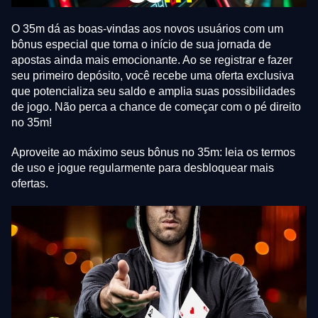
O 35m dá as boas-vindas aos novos usuários com um
bônus especial que torna o início de sua jornada de
apostas ainda mais emocionante. Ao se registrar e fazer
seu primeiro depósito, você recebe uma oferta exclusiva
que potencializa seu saldo e amplia suas possibilidades
de jogo. Não perca a chance de começar com o pé direito
no 35m!
Aproveite ao máximo seus bônus no 35m: leia os termos
de uso e jogue regularmente para desbloquear mais
ofertas.