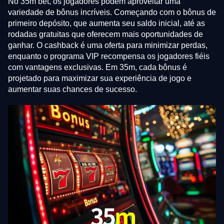
No 35m bet, os jogadores podem aproveitar uma
variedade de bônus incríveis. Começando com o bônus de
primeiro depósito, que aumenta seu saldo inicial, até as
rodadas gratuitas que oferecem mais oportunidades de
ganhar. O cashback é uma oferta para minimizar perdas,
enquanto o programa VIP recompensa os jogadores fiéis
com vantagens exclusivas. Em 35m, cada bônus é
projetado para maximizar sua experiência de jogo e
aumentar suas chances de sucesso.