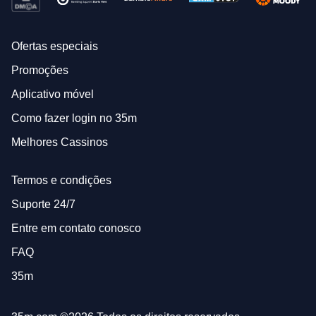
Ofertas especiais
Promoções
Aplicativo móvel
Como fazer login no 35m
Melhores Cassinos
Termos e condições
Suporte 24/7
Entre em contato conosco
FAQ
35m