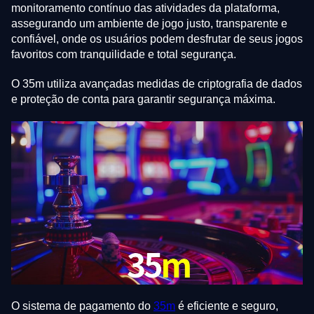
monitoramento contínuo das atividades da plataforma,
assegurando um ambiente de jogo justo, transparente e
confiável, onde os usuários podem desfrutar de seus jogos
favoritos com tranquilidade e total segurança.
O 35m utiliza avançadas medidas de criptografia de dados
e proteção de conta para garantir segurança máxima.
O sistema de pagamento do
35m
é eficiente e seguro,