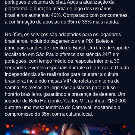
português e sistema de chat. Após a atualização da
plataforma, a duração média de jogo dos usuários
brasileiros aumentou 40%. Comparado com concorrentes,
a confirmação de apostas do 35m é 35% mais rápida.
No 35m, os serviços são adaptados para os jogadores
brasileiros, incluindo pagamentos via PIX, Boleto e
principais cartões de crédito do Brasil. Um time de suporte
localizado em São Paulo oferece assistência 24/7 em
português, com tempo médio de resposta inferior a 30
segundos. Eventos especiais durante o Carnaval e Dia da
Independência são realizados para celebrar a cultura
brasileira, incluindo mesas VIP de roleta com tema de
samba. As mesas de jogo são ajustadas para o fuso
horário brasileiro, garantindo a presença de dealers. Um
jogador de Belo Horizonte, 'Carlos M.', ganhou R$50,000
durante uma mesa temática do Carnaval, mostrando o
compromisso do 35m com a cultura local.