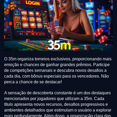
O 35m organiza torneios exclusivos, proporcionando mais
emoção e chances de ganhar grandes prêmios. Participe
de competições semanais e descubra novos desafios a
cada dia, com bônus especiais para os vencedores. Não
perca a chance de se destacar!
A sensação de descoberta constante é um dos destaques
mencionados por jogadores que utilizam a 35m. Cada
título apresenta novos recursos, desafios progressivos e
ambientes detalhados que estimulam o usuário a explorar
mais profundamente. Além disso, a organização clara das