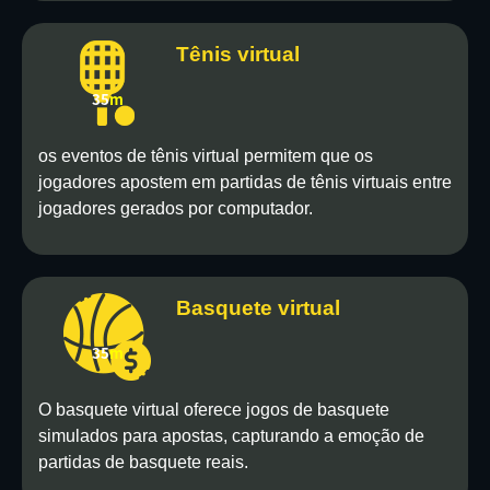
Tênis virtual
os eventos de tênis virtual permitem que os
jogadores apostem em partidas de tênis virtuais entre
jogadores gerados por computador.
Basquete virtual
O basquete virtual oferece jogos de basquete
simulados para apostas, capturando a emoção de
partidas de basquete reais.