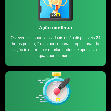
Ação contínua
Os eventos esportivos virtuais estão disponíveis 24
horas por dia, 7 dias por semana, proporcionando
ação ininterrupta e oportunidades de apostas a
qualquer momento.