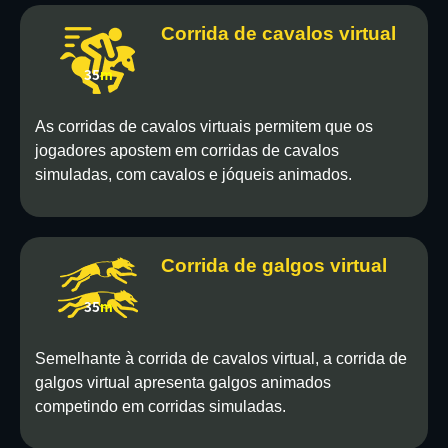
Corrida de cavalos virtual
As corridas de cavalos virtuais permitem que os
jogadores apostem em corridas de cavalos
simuladas, com cavalos e jóqueis animados.
Corrida de galgos virtual
Semelhante à corrida de cavalos virtual, a corrida de
galgos virtual apresenta galgos animados
competindo em corridas simuladas.