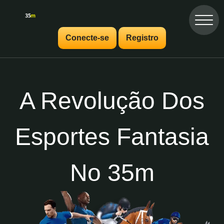
Conecte-se
Registro
A Revolução Dos
Esportes Fantasia
No 35m