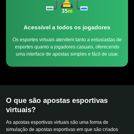
Acessível a todos os jogadores
Os esportes virtuais atendem tanto a entusiastas de
esportes quanto a jogadores casuais, oferecendo
uma interface de apostas simples e fácil de usar.
O que são apostas esportivas
virtuais?
As apostas esportivas virtuais são uma forma de
simulação de apostas esportivas em que são criados