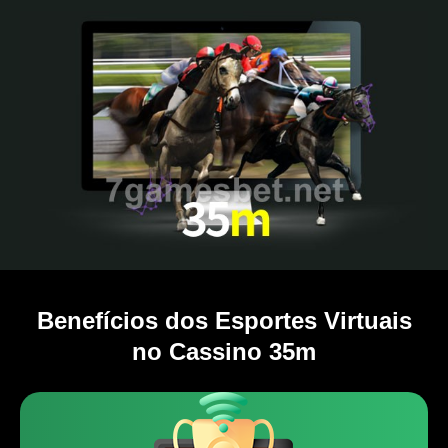
Benefícios dos Esportes Virtuais
no Cassino 35m