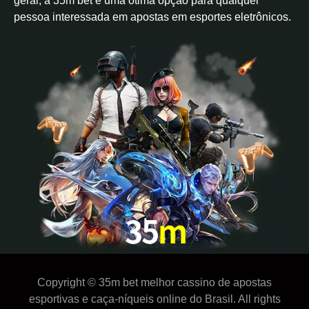
geral, a 35m bet é uma ótima opção para qualquer
pessoa interessada em apostas em esportes eletrônicos.
Copyright © 35m bet melhor cassino de apostas
esportivas e caça-níqueis online do Brasil. All rights