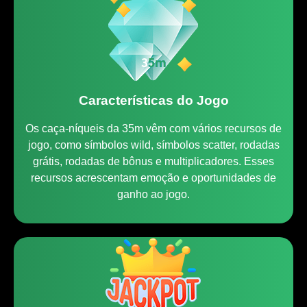
Características do Jogo
Os caça-níqueis da 35m vêm com vários recursos de
jogo, como símbolos wild, símbolos scatter, rodadas
grátis, rodadas de bônus e multiplicadores. Esses
recursos acrescentam emoção e oportunidades de
ganho ao jogo.