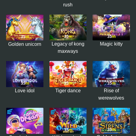
rush
Legacy of kong
Magic kitty
Golden unicorn
maxways
Tiger dance
Love idol
Rise of
werewolves