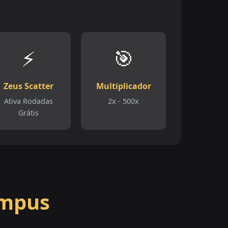
⚡
🎯
Zeus Scatter
Multiplicador
Ativa Rodadas
2x - 500x
Grátis
ympus