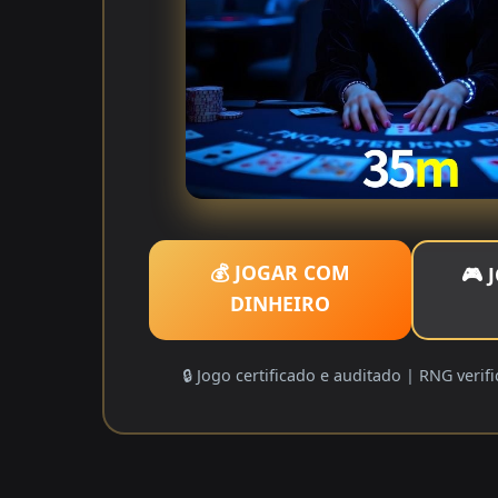
💰 JOGAR COM
🎮 
DINHEIRO
🔒 Jogo certificado e auditado | RNG veri