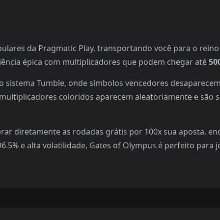
pulares da Pragmatic Play, transportando você para o rei
riência épica com multiplicadores que podem chegar até
50
 sistema Tumble, onde símbolos vencedores desaparecem p
multiplicadores coloridos aparecem aleatoriamente e são 
ar diretamente as rodadas grátis por 100x sua aposta, e
6.5% e alta volatilidade, Gates of Olympus é perfeito pa