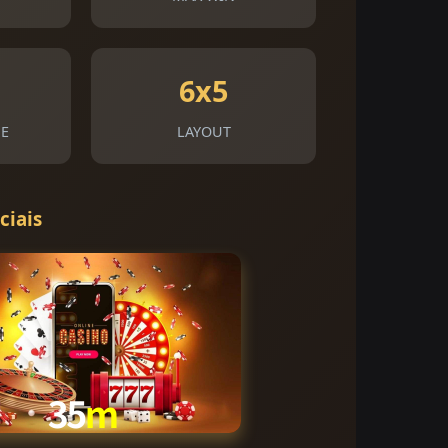
6x5
DE
LAYOUT
ciais