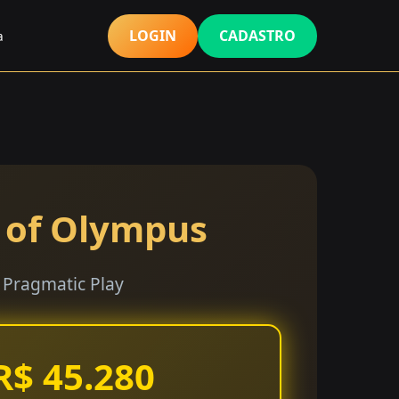
LOGIN
CADASTRO
a
 of Olympus
 Pragmatic Play
R$ 45.280