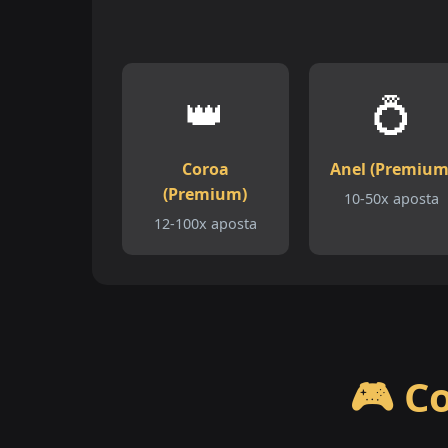
👑
💍
Coroa
Anel (Premium
(Premium)
10-50x aposta
12-100x aposta
🎮 C