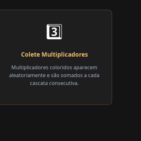
3️⃣
Colete Multiplicadores
Multiplicadores coloridos aparecem
aleatoriamente e são somados a cada
cascata consecutiva.