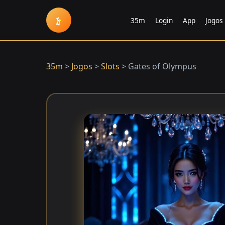
35m
Login
App
Jogos
35m
>
Jogos
>
Slots
> Gates of Olympus