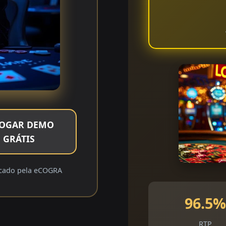
JOGAR DEMO
GRÁTIS
ficado pela eCOGRA
96.5%
RTP