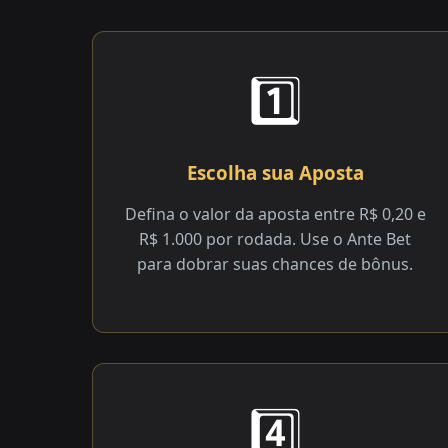
1️⃣
Escolha sua Aposta
Defina o valor da aposta entre R$ 0,20 e
R$ 1.000 por rodada. Use o Ante Bet
para dobrar suas chances de bônus.
4️⃣