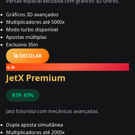
Versão espacial exclusiva com gráficos 3D únicos.
Gráficos 3D avançados
Multiplicadores até 5000x
Modo turbo disponível
Apostas múltiplas
Exclusivo 35m
🚀 DECOLAR
🛸💫
JetX Premium
RTP: 97%
Jato futurista com mecânicas avançadas.
Dupla aposta simultânea
Multiplicadores até 2000x