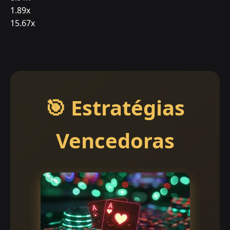
1.89x
15.67x
🎯 Estratégias
Vencedoras