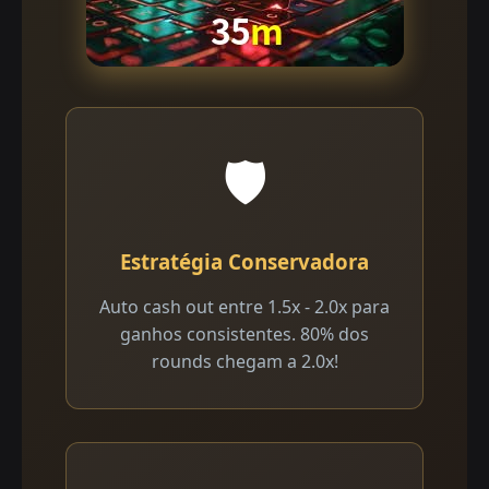
🛡️
Estratégia Conservadora
Auto cash out entre 1.5x - 2.0x para
ganhos consistentes. 80% dos
rounds chegam a 2.0x!