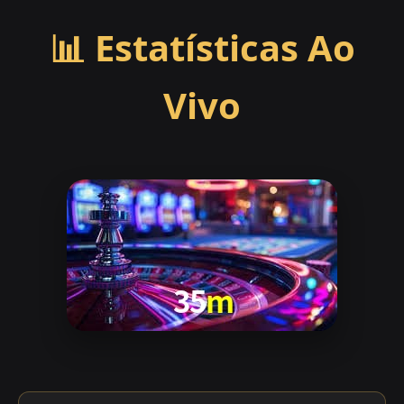
📊 Estatísticas Ao
Vivo