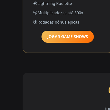
Lightning Roulette
Multiplicadores até 500x
Rodadas bônus épicas
JOGAR GAME SHOWS
Ju