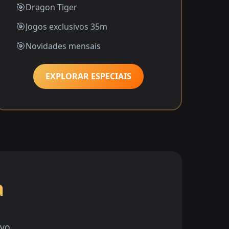
Dragon Tiger
Jogos exclusivos 35m
Novidades mensais
EXPLORAR ESPECIAIS
a
ivo