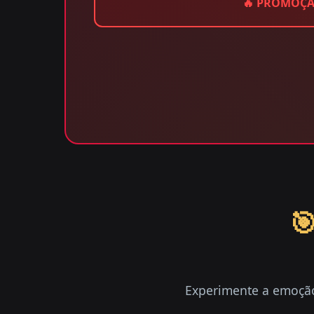
🔥
PROMOÇÃO

Experimente a emoção