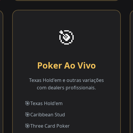
🎯
Poker Ao Vivo
Texas Hold'em e outras variações
com dealers profissionais.
Texas Hold'em
Caribbean Stud
Three Card Poker