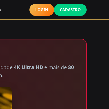
LOGIN
CADASTRO
a
lidade
4K Ultra HD
e mais de
80
a.