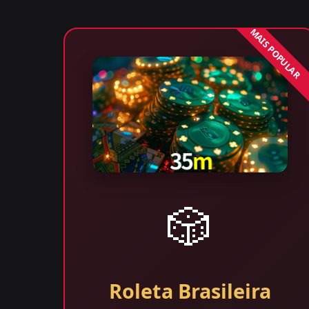
🎲
Roleta Brasileira