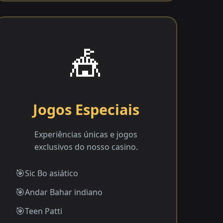
🎪
Jogos Especiais
Experiências únicas e jogos
exclusivos do nosso casino.
Sic Bo asiático
Andar Bahar indiano
Teen Patti