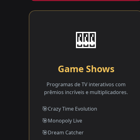
🎰
Game Shows
Programas de TV interativos com
prêmios incríveis e multiplicadores.
Crazy Time Evolution
Monopoly Live
Dream Catcher