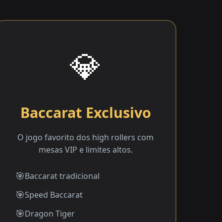
💎
Baccarat Exclusivo
O jogo favorito dos high rollers com
mesas VIP e limites altos.
Baccarat tradicional
Speed Baccarat
Dragon Tiger