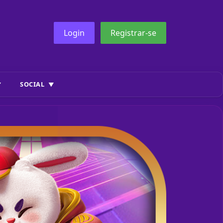
Login
Registrar-se
SOCIAL