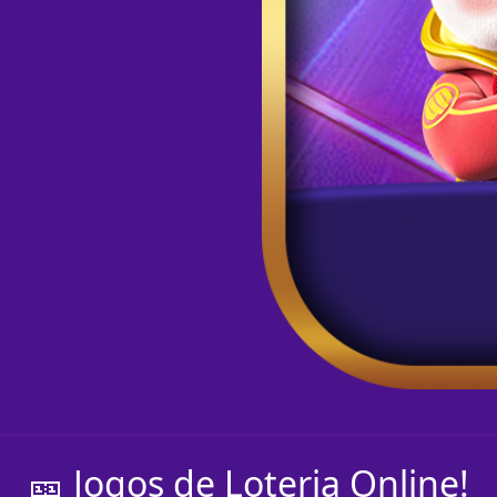
🎫 Jogos de Loteria Online!