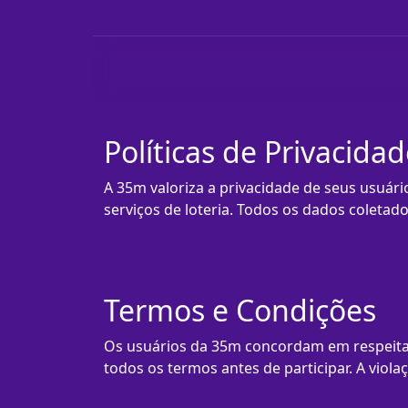
Políticas de Privacida
A 35m valoriza a privacidade de seus usuá
serviços de loteria. Todos os dados coletad
Termos e Condições
Os usuários da 35m concordam em respeitar 
todos os termos antes de participar. A vio