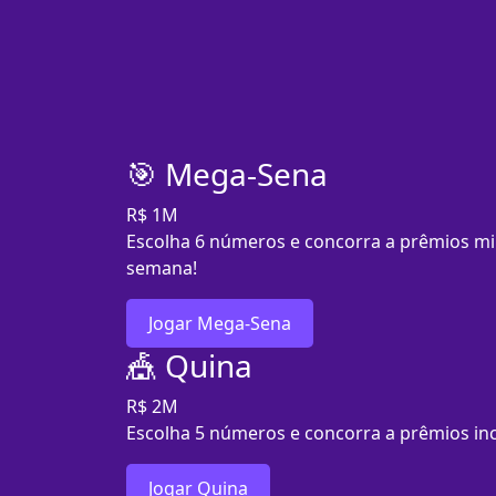
🎯 Mega-Sena
R$ 1M
Escolha 6 números e concorra a prêmios mil
semana!
Jogar Mega-Sena
🎪 Quina
R$ 2M
Escolha 5 números e concorra a prêmios incrí
Jogar Quina