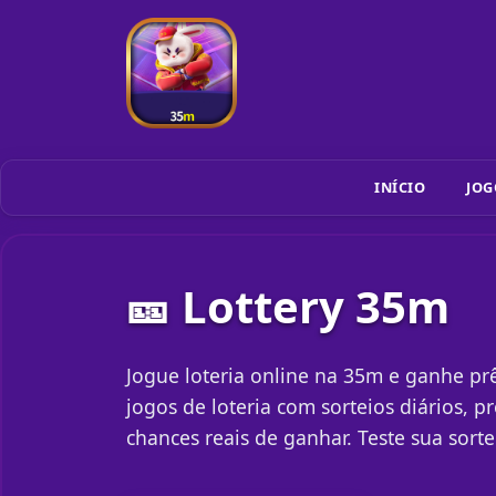
INÍCIO
JOG
🎫 Lottery 35m
Jogue loteria online na 35m e ganhe prê
jogos de loteria com sorteios diários, p
chances reais de ganhar. Teste sua sorte