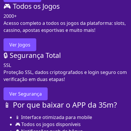
🎮 Todos os Jogos
2000+
Acesso completo a todos os jogos da plataforma: slots,
cassino, apostas esportivas e muito mais!
Ver Jogos
🔒 Segurança Total
SSL
Proteção SSL, dados criptografados e login seguro com
verificação em duas etapas!
Ver Segurança
📱 Por que baixar o APP da 35m?
📱 Interface otimizada para mobile
🎮 Todos os jogos disponíveis