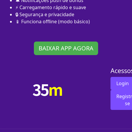
🔔 Notificações push de bônus
⚡ Carregamento rápido e suave
🔒 Segurança e privacidade
📱 Funciona offline (modo básico)
BAIXAR APP AGORA
Acesso
Login
Registr
se