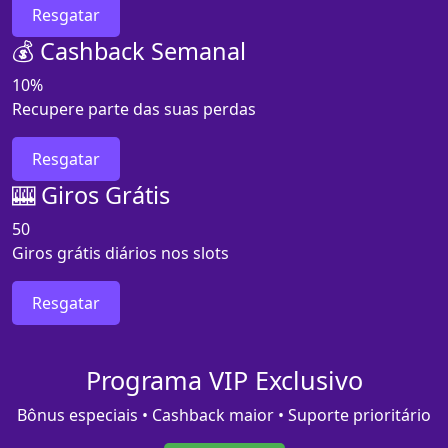
Resgatar
💰 Cashback Semanal
10%
Recupere parte das suas perdas
Resgatar
🎰 Giros Grátis
50
Giros grátis diários nos slots
Resgatar
Programa VIP Exclusivo
Bônus especiais • Cashback maior • Suporte prioritário