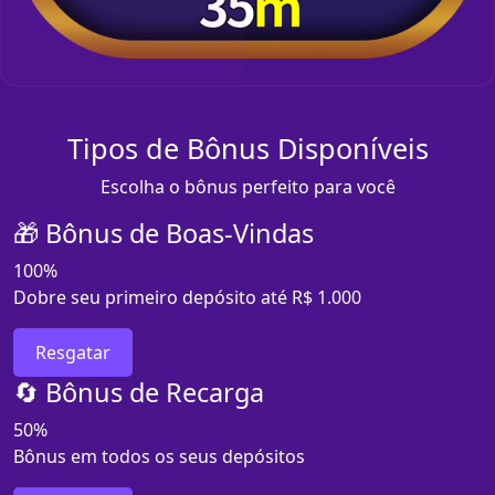
Tipos de Bônus Disponíveis
Escolha o bônus perfeito para você
🎁 Bônus de Boas-Vindas
100%
Dobre seu primeiro depósito até R$ 1.000
Resgatar
🔄 Bônus de Recarga
50%
Bônus em todos os seus depósitos