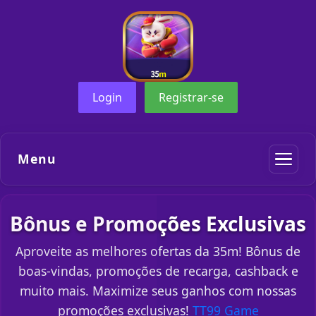
Login
Registrar-se
Menu
Bônus e Promoções Exclusivas
Aproveite as melhores ofertas da 35m! Bônus de
boas-vindas, promoções de recarga, cashback e
muito mais. Maximize seus ganhos com nossas
promoções exclusivas!
TT99 Game