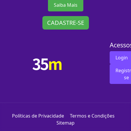
Saiba Mais
CADASTRE-SE
Acesso
Login
Registr
se
Políticas de Privacidade
Termos e Condições
Sitemap