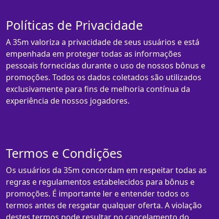
Políticas de Privacidade
A 35m valoriza a privacidade de seus usuários e está
empenhada em proteger todas as informações
pessoais fornecidas durante o uso de nossos bônus e
promoções. Todos os dados coletados são utilizados
exclusivamente para fins de melhoria contínua da
experiência de nossos jogadores.
Termos e Condições
Os usuários da 35m concordam em respeitar todas as
regras e regulamentos estabelecidos para bônus e
promoções. É importante ler e entender todos os
termos antes de resgatar qualquer oferta. A violação
destes termos pode resultar no cancelamento do