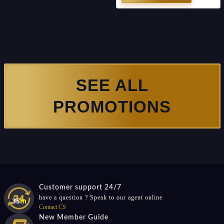
SEE ALL
PROMOTIONS
Customer support 24/7
have a question ? Speak to our agent online
Contact CS
New Member Guide