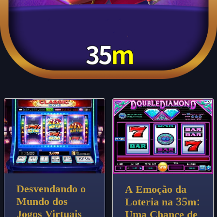
Desvendando o
A Emoção da
Mundo dos
Loteria na 35m:
Jogos Virtuais
Uma Chance de