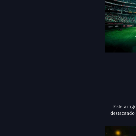
Este artig
destacando 