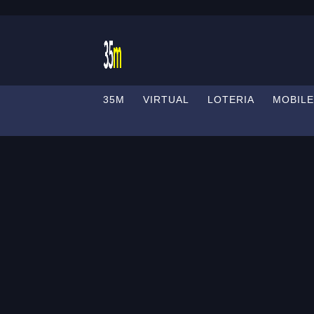
35M
VIRTUAL
LOTERIA
MOBILE