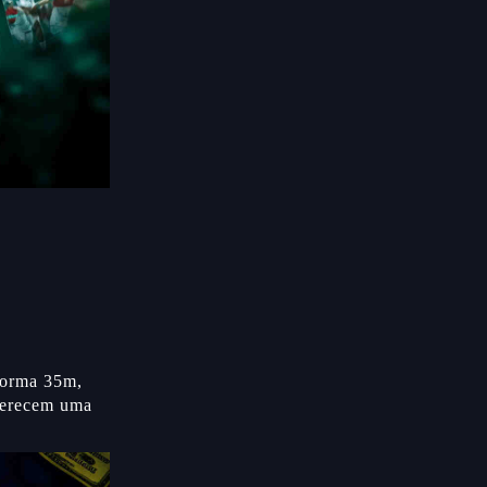
aforma 35m,
oferecem uma