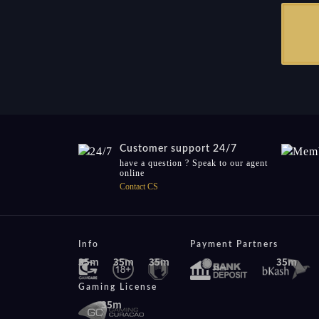
Customer support 24/7
have a question ? Speak to our agent
online
Contact CS
Info
Payment Partners
Gaming License