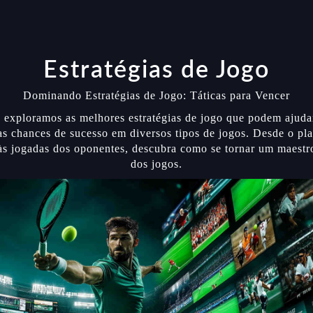
Estratégias de Jogo
Dominando Estratégias de Jogo: Táticas para Vencer
, exploramos as melhores estratégias de jogo que podem ajuda
s chances de sucesso em diversos tipos de jogos. Desde o pl
às jogadas dos oponentes, descubra como se tornar um maestr
dos jogos.