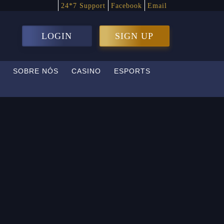
24*7 Support
Facebook
Email
LOGIN
SIGN UP
SOBRE NÓS
CASINO
ESPORTS